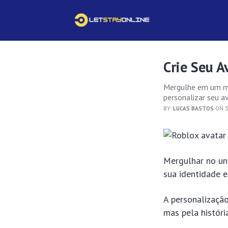
Crie Seu A
Mergulhe em um mun
personalizar seu a
BY:
LUCAS BASTOS
ON S
Mergulhar no uni
sua identidade e
A personalização
mas pela históri