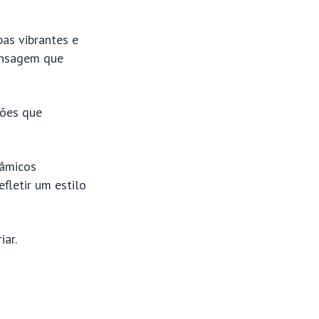
as vibrantes e
ensagem que
ções que
nâmicos
fletir um estilo
iar.