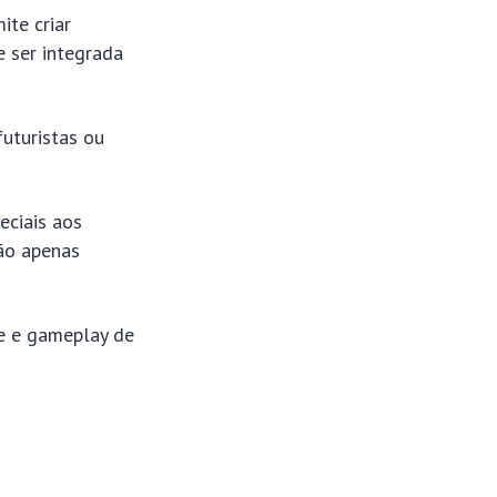
ite criar
e ser integrada
futuristas ou
eciais aos
ão apenas
de e gameplay de