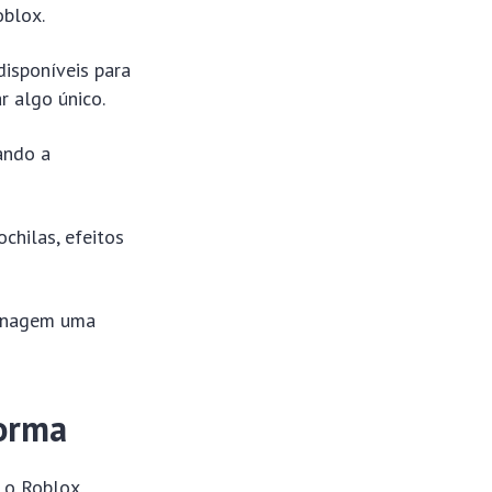
oblox.
disponíveis para
r algo único.
ando a
chilas, efeitos
sonagem uma
forma
 o Roblox.