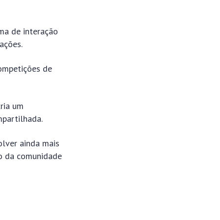
ma de interação
ações.
competições de
cria um
partilhada.
olver ainda mais
ro da comunidade