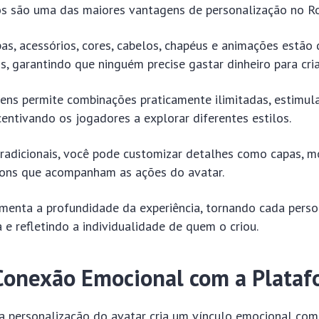
tos são uma das maiores vantagens de personalização no R
as, acessórios, cores, cabelos, chapéus e animações estão 
s, garantindo que ninguém precise gastar dinheiro para cria
tens permite combinações praticamente ilimitadas, estimul
ncentivando os jogadores a explorar diferentes estilos.
radicionais, você pode customizar detalhes como capas, mo
 sons que acompanham as ações do avatar.
menta a profundidade da experiência, tornando cada per
a e refletindo a individualidade de quem o criou.
Conexão Emocional com a Plata
na personalização do avatar cria um vínculo emocional com