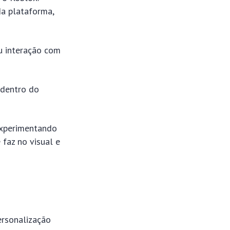
da plataforma,
u interação com
 dentro do
experimentando
 faz no visual e
ersonalização