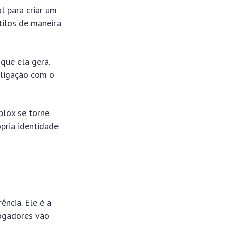
l para criar um
tilos de maneira
que ela gera.
 ligação com o
blox se torne
pria identidade
ncia. Ele é a
jogadores vão